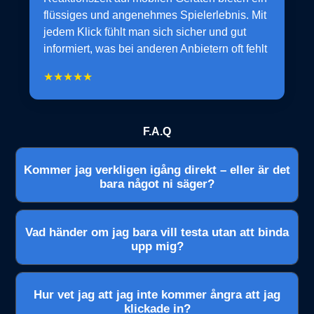
flüssiges und angenehmes Spielerlebnis. Mit
jedem Klick fühlt man sich sicher und gut
informiert, was bei anderen Anbietern oft fehlt
★★★★★
F.A.Q
Kommer jag verkligen igång direkt – eller är det
bara något ni säger?
Det är en berättigad fråga. På Prank Casino tar det i snitt
22 sekunder att logga in med BankID. Ingen registrering,
Vad händer om jag bara vill testa utan att binda
inget att bekräfta via mejl, ingen väntan. Allt är byggt för
upp mig?
att du ska komma från tanke till spel utan mellanrum.
Du kan spela direkt efter inloggning – inget krav på
Många spelare beskriver det som första gången något
insättning, ingen bonus att låsa upp, ingen nedräkning
faktiskt gick så snabbt som det sägs.
Hur vet jag att jag inte kommer ångra att jag
som pressar dig. Systemet följer din rytm. När du är redo
klickade in?