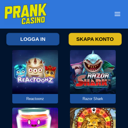
LOGGA IN
SKAPA KONTO
Reactoonz
Razor Shark