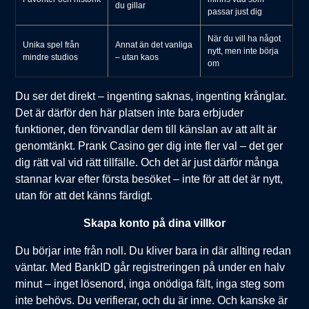
du gillar
passar just dig
När du vill ha något
Unika spel från
Annat än det vanliga
nytt, men inte börja
mindre studios
– utan kaos
om
Du ser det direkt – ingenting saknas, ingenting krånglar.
Det är därför den här platsen inte bara erbjuder
funktioner, den förvandlar dem till känslan av att allt är
genomtänkt. Prank Casino ger dig inte fler val – det ger
dig rätt val vid rätt tillfälle. Och det är just därför många
stannar kvar efter första besöket – inte för att det är nytt,
utan för att det känns färdigt.
Skapa konto på dina villkor
Du börjar inte från noll. Du kliver bara in där allting redan
väntar. Med BankID går registreringen på under en halv
minut – inget lösenord, inga onödiga fält, inga steg som
inte behövs. Du verifierar, och du är inne. Och kanske är