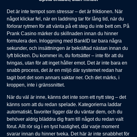
Det är inte tempot som stressar – det är friktionen. När
något klickar fel, när en laddning tar för lång tid, när du
förlorar rytmen för att vänta på ett steg du inte bett om. På
Prank Casino märker du skillnaden innan du hinner
formulera den. Inloggning med BankID tar bara några
sekunder, och insättningen är bekräftad nästan innan du
lyft blicken. Du kommer in, du fortsätter – inte för att du
tvingas, utan för att inget håller emot. Det är inte bara en
snabb process, det är en miljö där systemet redan har
tagit bort det som annars saktar ner. Och det märks, i
kroppen, inte i gränssnittet.
När du väl är inne, känns det inte som ett nytt steg – det
känns som att du redan spelade. Kategorierna laddar
automatiskt, favoriter ligger där du väntar dem, och du
behöver aldrig bläddra dig fram till något du redan valt
förut. Allt rör sig i en tyst hastighet, där varje moment
svarar innan du hinner tveka. Det här är inte snabbhet för