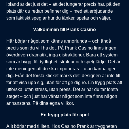
ibland är det just det – att det fungerar precis här, på den
plats där du redan befinner dig – med ett erbjudande
som faktiskt speglar hur du tänker, spelar och väljer.
Välkommen till Prank Casino
Här börjar något som känns annorlunda – och ändå
precis som du vill ha det. På Prank Casino finns ingen
överdriven dramatik, inga distraktioner. Bara ett system
som är byggt för tydlighet, struktur och spelglädje. Det är
inte meningen att du ska imponeras – utan känna igen
dig. Från det första klicket märks det: designen är inte till
för att visa upp sig, utan för att ge dig ro. En trygg plats att
utforska, utan stress, utan press. Det är här du tar första
steget – och just här väntar något som inte finns någon
annanstans. På dina egna villkor.
En trygg plats för spel
Allt börjar med tilliten. Hos Casino Prank är tryggheten