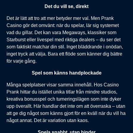
Det du vill se, direkt
Det är lätt att tro att mer betyder mer val. Men Prank
Casino gör det omvänt: när du spelar, lär sig systemet
vad du gillar. Det kan vara Megaways, klassiker som
Starburst eller livespel med riktiga dealers – du ser det
som faktiskt matchar din stil. Inget bläddrande i onödan,
inget tryck att välja. Bara ett flöde som känner dig bättre
för varje gång.
Spel som känns handplockade
Många spelplatser visar samma innehåll. Hos Casino
Prank hittar du istället unika titlar från mindre studios,
kreativa bonusspel och turneringslägen som inte dyker
upp överallt. Här handlar det inte om att överraska – utan
att ge dig något som känns gjort för en kväll när du vill ha
något annat. Det är variation utan kaos.
Spela snabbt, utan hinder