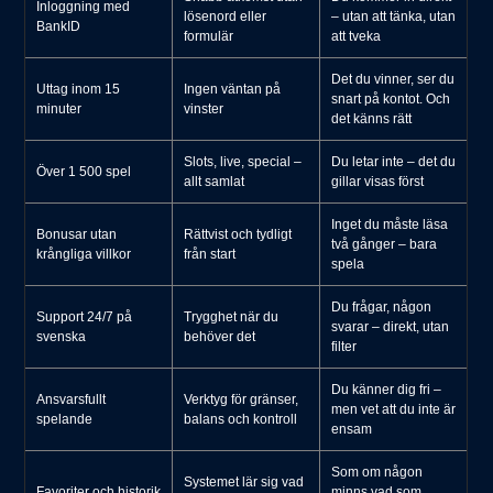
Inloggning med
lösenord eller
– utan att tänka, utan
BankID
formulär
att tveka
Det du vinner, ser du
Uttag inom 15
Ingen väntan på
snart på kontot. Och
minuter
vinster
det känns rätt
Slots, live, special –
Du letar inte – det du
Över 1 500 spel
allt samlat
gillar visas först
Inget du måste läsa
Bonusar utan
Rättvist och tydligt
två gånger – bara
krångliga villkor
från start
spela
Du frågar, någon
Support 24/7 på
Trygghet när du
svarar – direkt, utan
svenska
behöver det
filter
Du känner dig fri –
Ansvarsfullt
Verktyg för gränser,
men vet att du inte är
spelande
balans och kontroll
ensam
Som om någon
Systemet lär sig vad
Favoriter och historik
minns vad som