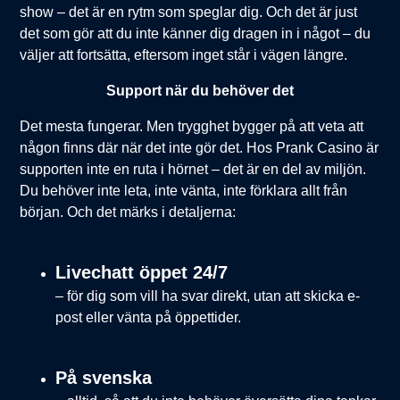
show – det är en rytm som speglar dig. Och det är just
det som gör att du inte känner dig dragen in i något – du
väljer att fortsätta, eftersom inget står i vägen längre.
Support när du behöver det
Det mesta fungerar. Men trygghet bygger på att veta att
någon finns där när det inte gör det. Hos Prank Casino är
supporten inte en ruta i hörnet – det är en del av miljön.
Du behöver inte leta, inte vänta, inte förklara allt från
början. Och det märks i detaljerna:
Livechatt öppet 24/7
– för dig som vill ha svar direkt, utan att skicka e-
post eller vänta på öppettider.
På svenska