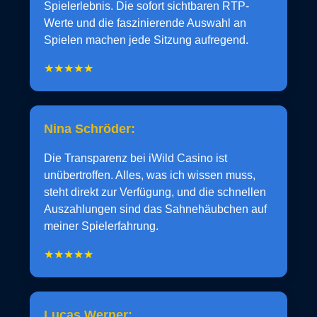
Spielerlebnis. Die sofort sichtbaren RTP-
Werte und die faszinierende Auswahl an
Spielen machen jede Sitzung aufregend.
★★★★★
Nina Schröder:
Die Transparenz bei iWild Casino ist
unübertroffen. Alles, was ich wissen muss,
steht direkt zur Verfügung, und die schnellen
Auszahlungen sind das Sahnehäubchen auf
meiner Spielerfahrung.
★★★★★
Lucas Werner: