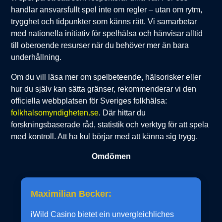
handlar ansvarsfullt spel inte om regler – utan om rytm,
trygghet och tidpunkter som känns rätt. Vi samarbetar
med nationella initiativ för spelhälsa och hänvisar alltid
till oberoende resurser när du behöver mer än bara
underhållning.
Om du vill läsa mer om spelbeteende, hälsorisker eller
hur du själv kan sätta gränser, rekommenderar vi den
officiella webbplatsen för Sveriges folkhälsa:
folkhalsomyndigheten.se
. Där hittar du
forskningsbaserade råd, statistik och verktyg för att spela
med kontroll. Att ha kul börjar med att känna sig trygg.
Omdömen
Maximilian Becker:
iWild Casino bietet ein unvergleichliches