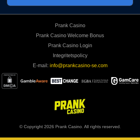
att sätta in, finns allt på plats. Men tills dess upplevs
För att inget du gör här känns oåterkalleligt. Du kan
Prank som ett rum, inte en transaktion.
pausa när som helst, stänga ned utan att förlora något,
och komma tillbaka utan att börja om. Dina inställningar
Prank Casino
sparas, din spelrytm respekteras. Det handlar inte om att
Prank Casino Welcome Bonus
binda dig – det handlar om att känna att du är fri, även
Prank Casino Login
när du spelar.
Integritetspolicy
E-mail:
info@prankcasino-se.com
© Copyright 2026 Prank Casino. All rights reserved.